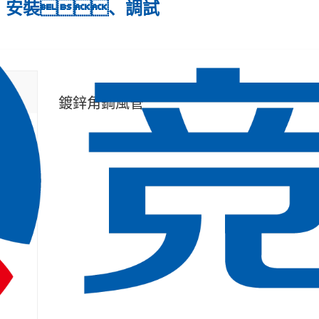
、安裝、調試
鍍鋅角鋼風管
咨詢熱線：
13762608940