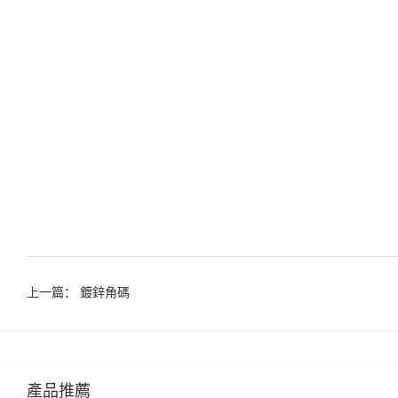
上一篇：
鍍鋅角碼
產品推薦